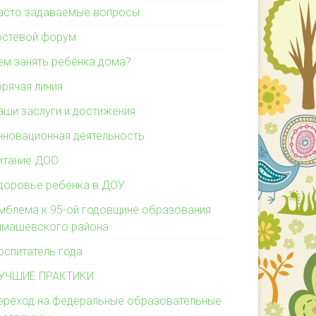
асто задаваемые вопросы
остевой форум
ем занять ребёнка дома?
орячая линия
аши заслуги и достижения
нновационная деятельность
итание ДОО
доровье ребёнка в ДОУ
мблема к 95-ой годовщине образования
имашевского района
оспитатель года
УЧШИЕ ПРАКТИКИ
ереход на федеральные образовательные