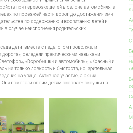
ойств при перевозке детей в салоне автомобиля, а
К
педах по проезжей части дорог до достижения ими
А
дательства по содержанию и воспитанию детей и
 в случае неисполнения родительских
Т
С
о сада дети вместе с педагогом продолжали
Б
ая дорога», овладели практическими навыками
«Светофор», «Воробышки и автомобиль», «Красный и
Н
ась не только ловкость и быстрота, но зрительная
о
едения на улице. Активное участие, а акции
В
. Они помогали своим детям рисовать рисунки на
о
С
А
М
А