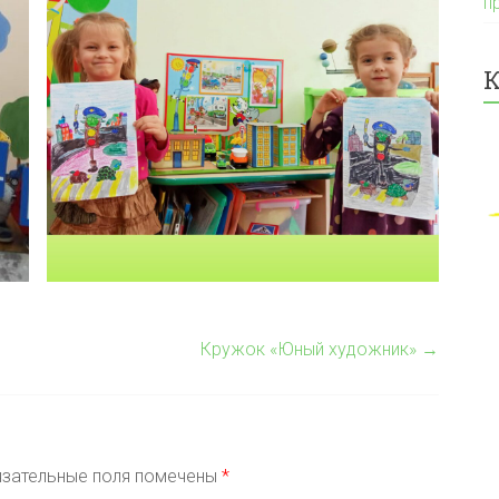
п
К
Кружок «Юный художник»
→
зательные поля помечены
*