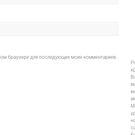
 этом браузере для последующих моих комментариев.
Р
к
В
в
в
и
М
у
н
с
Е