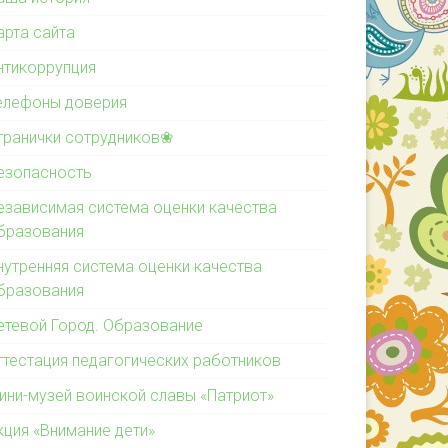
арта сайта
нтикоррупция
елефоны доверия
транички сотрудников❀
езопасность
езависимая система оценки качества
бразования
нутренняя система оценки качества
бразования
етевой Город. Образование
ттестация педагогических работников
ини-музей воинской славы «Патриот»
кция «Внимание дети»