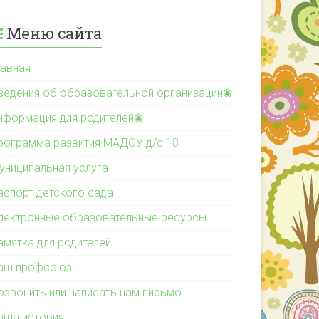
Меню сайта
лавная
ведения об образовательной организации❀
нформация для родителей❀
рограмма развития МАДОУ д/с 18
униципальная услуга
аспорт детского сада
лектронные образовательные ресурсы
амятка для родителей
аш профсоюз
озвонить или написать нам письмо
аша история