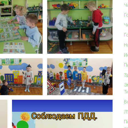
Ч
Г
Ч
Г
Н
И
П
З
Э
Т
В
Л
П