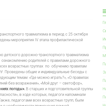
Г
С
ранспортного травматизма в период с 25 октября
И
едены мероприятия IV этапа профилактической
П
ию детского дорожно-транспортного травматизма
М
о ознакомлению родителей с правилами дорожного
П
всех возрастных группах по обучению правилам
У. Проведены общие и индивидуальные беседы с
Э
дующим темам: «Где можно играть?», «О правилах
П
няй без возражения», «Мой друг – светофор»,
ениях погоды»
.
В старших и подготовительной группы
Н
асности», в ходе которых, педагоги напоминали
П
акже, педагогами всех возрастных групп, были
Н
и о необходимости применения ремней