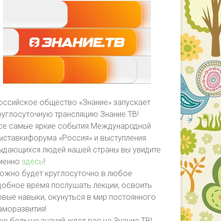
оссийское общество «Знание» запускает
руглосуточную трансляцию Знание.ТВ!
се самые яркие события Международной
ыставкифорума «Россия» и выступления
ыдающихся людей нашей страны вы увидите
менно
здесь
!
ожно будет круглосуточно в любое
добное время послушать лекции, освоить
овые навыки, окунуться в мир постоянного
аморазвития!
ще больше знаний ждет вас на Знание.ТВ!