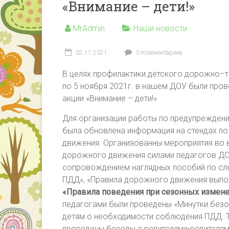
«Внимание – дети!»
«Сказка»
муниципального
MrAdmin
Наши новости
образования
Тимашевский
02.11.2021
0 Комментариев
район
В целях профилактики детского дорожно–т
по 5 ноября 2021г. в нашем ДОУ были пров
акции «Внимание – дети!»
Для организации работы по предупрежден
была обновлена информация на стендах п
движения. Организованны мероприятия во 
дорожного движения силами педагогов ДО
сопровождением наглядных пособий по сле
ПДД», «Правила дорожного движения выпол
«Правила поведения при сезонных измен
педагогами были проведены «Минутки безоп
детям о необходимости соблюдения ПДД. Т
проведены беседы с родителями-водителям