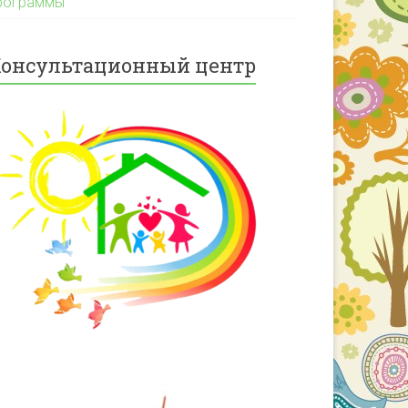
рограммы
онсультационный центр