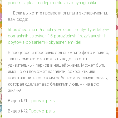
podelki-iz-plastilina-lepim-edu-zhivotnyh-igrushki
— Если вы хотите провести опыты и эксперименты,
вам сюда:
https://heaclub.ru/nauchnye-eksperimenty-dlya-detej-v-
domashnih-usloviyah-15-porazitelnyh-i-razvivayushhih-
opytov-s-opisaniem-i-obyasneniem-idei
В процессе интересных дел снимайте фото и видео,
так вы сможете запомнить надолго этот
удивительный период в нашей жизни. Может быть,
именно он поможет наладить, сохранить или
восстановить со своим ребёнком ту самую связь,
которая сделает вас близкими людьми на всю
жизнь!
Видео №1
Просмотреть
Видео №2
Просмотреть