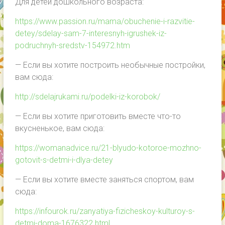
Для детей дошкольного возраста:
https://www.passion.ru/mama/obuchenie-i-razvitie-
detey/sdelay-sam-7-interesnyh-igrushek-iz-
podruchnyh-sredstv-154972.htm
— Если вы хотите построить необычные постройки,
вам сюда:
http://sdelajrukami.ru/podelki-iz-korobok/
— Если вы хотите приготовить вместе что-то
вкусненькое, вам сюда:
https://womanadvice.ru/21-blyudo-kotoroe-mozhno-
gotovit-s-detmi-i-dlya-detey
— Если вы хотите вместе заняться спортом, вам
сюда:
https://infourok.ru/zanyatiya-fizicheskoy-kulturoy-s-
detmi-doma-1676322.html