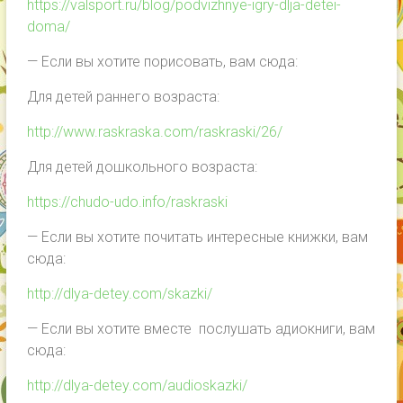
https://valsport.ru/blog/podvizhnye-igry-dlja-detei-
doma/
— Если вы хотите порисовать, вам сюда:
Для детей раннего возраста:
http://www.raskraska.com/raskraski/26/
Для детей дошкольного возраста:
https://chudo-udo.info/raskraski
— Если вы хотите почитать интересные книжки, вам
сюда:
http://dlya-detey.com/skazki/
— Если вы хотите вместе послушать адиокниги, вам
сюда:
http://dlya-detey.com/audioskazki/