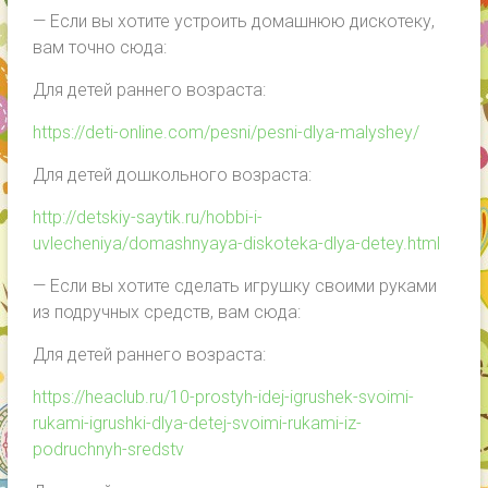
— Если вы хотите устроить домашнюю дискотеку,
вам точно сюда:
Для детей раннего возраста:
https://deti-online.com/pesni/pesni-dlya-malyshey/
Для детей дошкольного возраста:
http://detskiy-saytik.ru/hobbi-i-
uvlecheniya/domashnyaya-diskoteka-dlya-detey.html
— Если вы хотите сделать игрушку своими руками
из подручных средств, вам сюда:
Для детей раннего возраста:
https://heaclub.ru/10-prostyh-idej-igrushek-svoimi-
rukami-igrushki-dlya-detej-svoimi-rukami-iz-
podruchnyh-sredstv