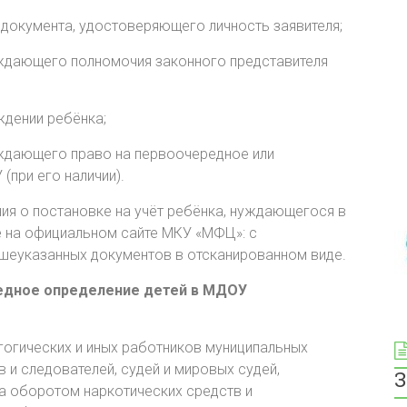
 документа, удостоверяющего личность заявителя;
рждающего полномочия законного представителя
ждении ребёнка;
рждающего право на первоочередное или
при его наличии).
ния о постановке на учёт ребёнка, нуждающегося в
е на официальном сайте МКУ «МФЦ»: с
шеуказанных документов в отсканированном виде.
редное определение детей в МДОУ
гогических и иных работников муниципальных
 и следователей, судей и мировых судей,
З
а оборотом наркотических средств и