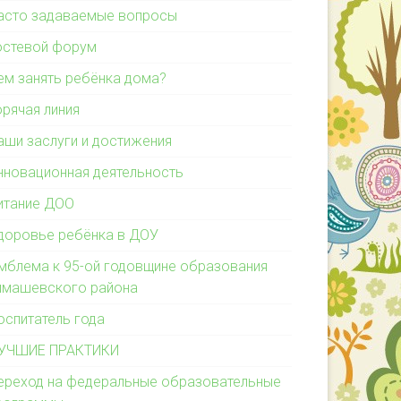
асто задаваемые вопросы
остевой форум
ем занять ребёнка дома?
орячая линия
аши заслуги и достижения
нновационная деятельность
итание ДОО
доровье ребёнка в ДОУ
мблема к 95-ой годовщине образования
имашевского района
оспитатель года
УЧШИЕ ПРАКТИКИ
ереход на федеральные образовательные