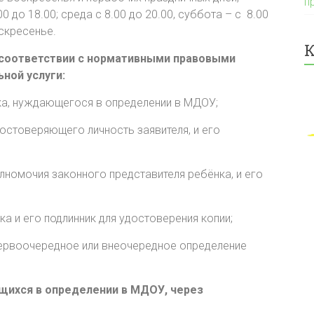
п
0 до 18.00; среда с 8.00 до 20.00, суббота – с 8.00
оскресенье.
К
 соответствии с нормативными правовыми
ной услуги:
нка, нуждающегося в определении в МДОУ;
достоверяющего личность заявителя, и его
лномочия законного представителя ребёнка, и его
ка и его подлинник для удостоверения копии;
первоочередное или внеочередное определение
ющихся в определении в МДОУ, через