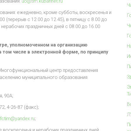
азования:
uo@tim.kubannet.ru
Ч
ования: ежедневно, кроме субботы, воскресенья и
Г
0 (перерыв с 12.00 до 12.45), в пятницу с 8.00 до
Ч
е нерабочих праздничных дней с 08.00 до 16.00
Г
тре, уполномоченном на организацию
Н
в том числе в электронной форме, по принципу
И
П
Многофункциональный центр предоставления
З
населению муниципального образования
Э
Т
я, 90А;
В
72, 4-26-87 (факс);
Л
fctim@yandex.ru
;
П
е воскресенья и нерабочих праздничных дней,