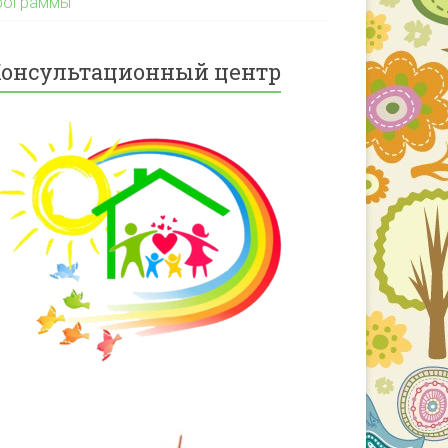
рограммы
онсультационный центр