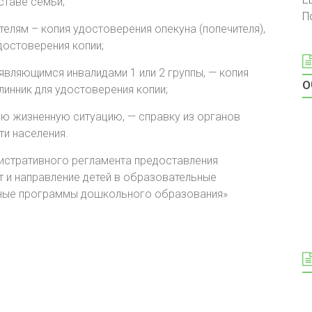
ставе семьи;
П
телям – копия удостоверения опекуна (попечителя),
достоверения копии;
 являющимся инвалидами 1 или 2 группы, — копия
о
линник для удостоверения копии;
ую жизненную ситуацию, — справку из органов
ти населения.
истративного регламента предоставления
т и направление детей в образовательные
ьные программы дошкольного образования»