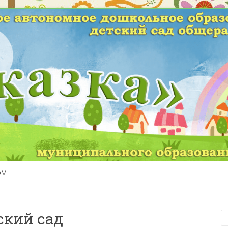
ом
ский сад