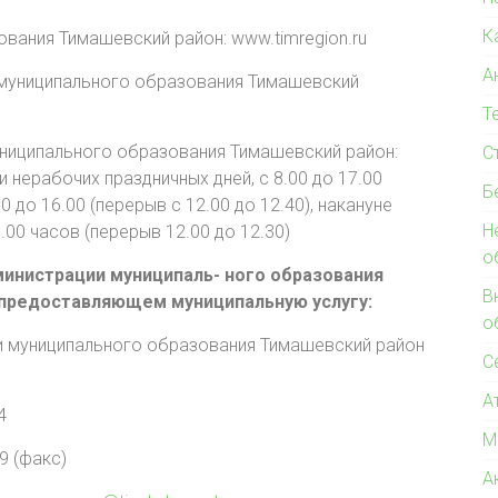
К
вания Тимашевский район: www.timregion.ru
А
 муниципального образования Тимашевский
Т
униципального образования Тимашевский район:
С
 нерабочих праздничных дней, с 8.00 до 17.00
Б
00 до 16.00 (перерыв с 12.00 до 12.40), накануне
Н
.00 часов (перерыв 12.00 до 12.30)
о
инистрации муниципаль- ного образования
В
 предоставляющем муниципальную услугу:
о
и муниципального образования Тимашевский район
С
А
4
М
9 (факс)
А