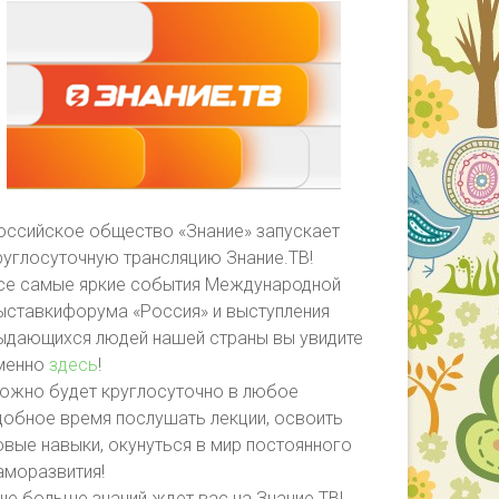
оссийское общество «Знание» запускает
руглосуточную трансляцию Знание.ТВ!
се самые яркие события Международной
ыставкифорума «Россия» и выступления
ыдающихся людей нашей страны вы увидите
менно
здесь
!
ожно будет круглосуточно в любое
добное время послушать лекции, освоить
овые навыки, окунуться в мир постоянного
аморазвития!
ще больше знаний ждет вас на Знание.ТВ!