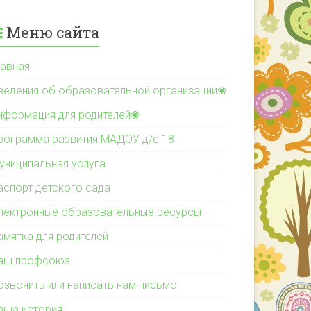
Меню сайта
лавная
ведения об образовательной организации❀
нформация для родителей❀
рограмма развития МАДОУ д/с 18
униципальная услуга
аспорт детского сада
лектронные образовательные ресурсы
амятка для родителей
аш профсоюз
озвонить или написать нам письмо
аша история