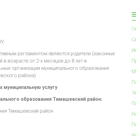
Г
С
ОУ
И
ативным регламентом являются родители (законные
 в возрасте от 2-х месяцев до 8 лет в
П
ьные организации муниципального образования
М
евского района)
П
х муниципальную услугу
Э
ального образования Тимашевский район:
П
ния Тимашевский район
Н
П
Н