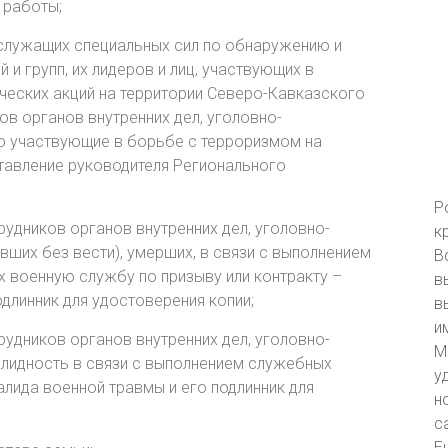
 работы;
ослужащих специальных сил по обнаружению и
и групп, их лидеров и лиц, участвующих в
ческих акций на территории Северо-Кавказского
в органов внутренних дел, уголовно-
о участвующие в борьбе с терроризмом на
ставление руководителя Регионального
Р
удников органов внутренних дел, уголовно-
к
вших без вести), умерших, в связи с выполнением
В
 военную службу по призыву или контракту –
в
одлинник для удостоверения копии;
в
и
удников органов внутренних дел, уголовно-
М
алидность в связи с выполнением служебных
у
алида военной травмы и его подлинник для
н
с
Е