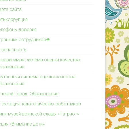
арта сайта
нтикоррупция
елефоны доверия
транички сотрудников❀
езопасность
езависимая система оценки качества
бразования
нутренняя система оценки качества
бразования
етевой Город. Образование
ттестация педагогических работников
ини-музей воинской славы «Патриот»
кция «Внимание дети»