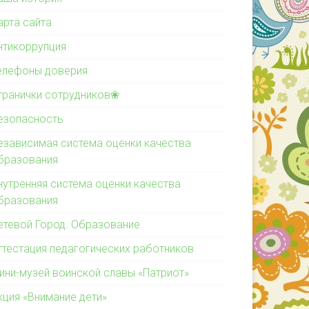
арта сайта
нтикоррупция
елефоны доверия
транички сотрудников❀
езопасность
езависимая система оценки качества
бразования
нутренняя система оценки качества
бразования
етевой Город. Образование
ттестация педагогических работников
ини-музей воинской славы «Патриот»
кция «Внимание дети»