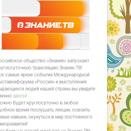
оссийское общество «Знание» запускает
руглосуточную трансляцию Знание.ТВ!
се самые яркие события Международной
ыставкифорума «Россия» и выступления
ыдающихся людей нашей страны вы увидите
менно
здесь
!
ожно будет круглосуточно в любое
добное время послушать лекции, освоить
овые навыки, окунуться в мир постоянного
аморазвития!
ще больше знаний ждет вас на Знание.ТВ!