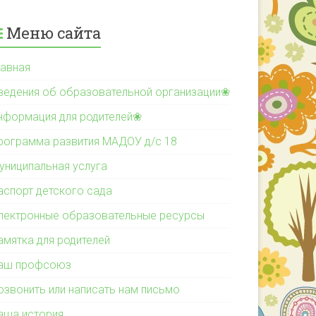
Меню сайта
лавная
ведения об образовательной организации❀
нформация для родителей❀
рограмма развития МАДОУ д/с 18
униципальная услуга
аспорт детского сада
лектронные образовательные ресурсы
амятка для родителей
аш профсоюз
озвонить или написать нам письмо
аша история