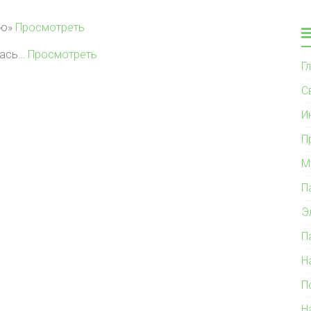
лю»
Просмотреть
лась…
Просмотреть
Г
С
И
П
М
П
Э
П
Н
П
Н