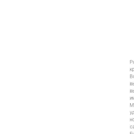
Р
к
В
в
в
и
М
у
н
с
Е