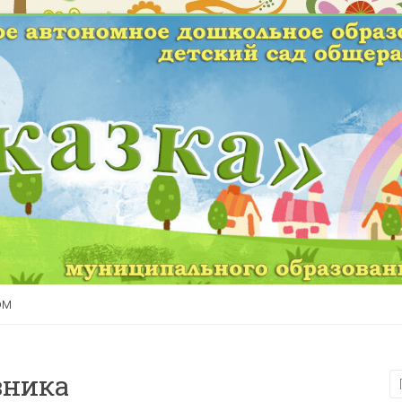
ом
вника