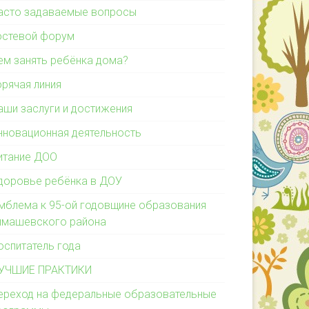
асто задаваемые вопросы
остевой форум
ем занять ребёнка дома?
орячая линия
аши заслуги и достижения
нновационная деятельность
итание ДОО
доровье ребёнка в ДОУ
мблема к 95-ой годовщине образования
имашевского района
оспитатель года
УЧШИЕ ПРАКТИКИ
ереход на федеральные образовательные