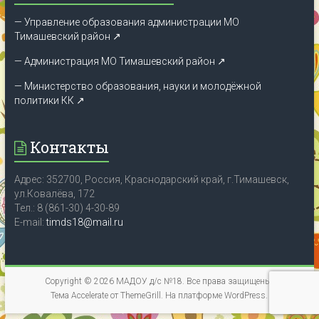
— Управление образования администрации МО
Тимашевский район ↗
— Администрация МО Тимашевский район ↗
— Министерство образования, науки и молодёжной
политики КК
↗
Контакты
Адрес: 352700, Россия, Краснодарский край, г.Тимашевск,
ул.Ковалёва, 172
Тел.: 8 (861-30) 4-30-89
E-mail:
timds18@mail.ru
Copyright © 2026
МАДОУ д/с №18
. Все права защищены.
Тема
Accelerate
от ThemeGrill. На платформе
WordPress
.