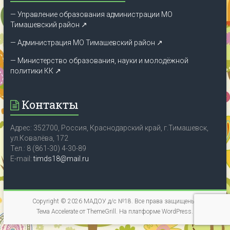
— Управление образования администрации МО
Тимашевский район ↗
— Администрация МО Тимашевский район ↗
— Министерство образования, науки и молодёжной
политики КК
↗
Контакты
Адрес: 352700, Россия, Краснодарский край, г.Тимашевск,
ул.Ковалёва, 172
Тел.: 8 (861-30) 4-30-89
E-mail:
timds18@mail.ru
Copyright © 2026
МАДОУ д/с №18
. Все права защищены.
Тема
Accelerate
от ThemeGrill. На платформе
WordPress
.